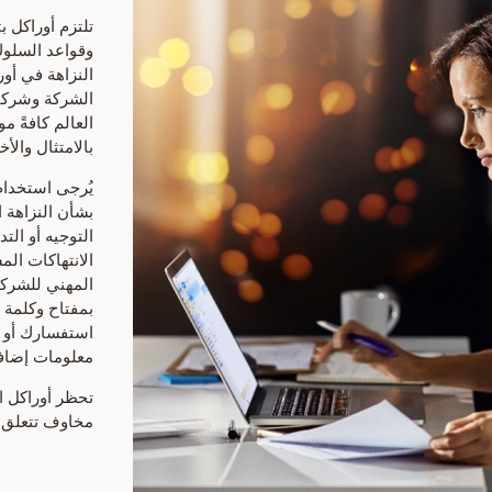
تلتزم أوراكل 
وقواعد السلوك
النزاهة في أ
الشركة وشركاء
العالم كافةً م
بالامتثال والأخ
يُرجى استخدام
بشأن النزاهة 
التوجيه أو الت
الانتهاكات الم
المهني للشركة
بمفتاح وكلمة ا
استفسارك أو ب
معلومات إضافي
تحظر أوراكل ا
مخاوف تتعلق ب