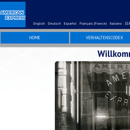
English
Deutsch
Español
Français (France)
Italiano
日
HOME
VERHALTENSCODEX
Willkomm