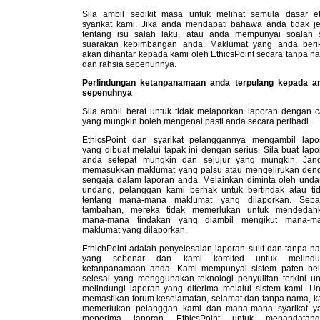
Sila ambil sedikit masa untuk melihat semula dasar et
syarikat kami. Jika anda mendapati bahawa anda tidak je
tentang isu salah laku, atau anda mempunyai soalan s
suarakan kebimbangan anda. Maklumat yang anda beri
akan dihantar kepada kami oleh EthicsPoint secara tanpa n
dan rahsia sepenuhnya.
Perlindungan ketanpanamaan anda terpulang kepada a
sepenuhnya
Sila ambil berat untuk tidak melaporkan laporan dengan c
yang mungkin boleh mengenal pasti anda secara peribadi.
EthicsPoint dan syarikat pelanggannya mengambil lapo
yang dibuat melalui tapak ini dengan serius. Sila buat lap
anda setepat mungkin dan sejujur yang mungkin. Jan
memasukkan maklumat yang palsu atau mengelirukan den
sengaja dalam laporan anda. Melainkan diminta oleh unda
undang, pelanggan kami berhak untuk bertindak atau tid
tentang mana-mana maklumat yang dilaporkan. Seba
tambahan, mereka tidak memerlukan untuk mendedah
mana-mana tindakan yang diambil mengikut mana-m
maklumat yang dilaporkan.
EthichPoint adalah penyelesaian laporan sulit dan tanpa n
yang sebenar dan kami komited untuk melindu
ketanpanamaan anda. Kami mempunyai sistem paten be
selesai yang menggunakan teknologi penyulitan terkini un
melindungi laporan yang diterima melalui sistem kami. Un
memastikan forum keselamatan, selamat dan tanpa nama, k
memerlukan pelanggan kami dan mana-mana syarikat y
menerima laporan EthicsPoint untuk menandatang