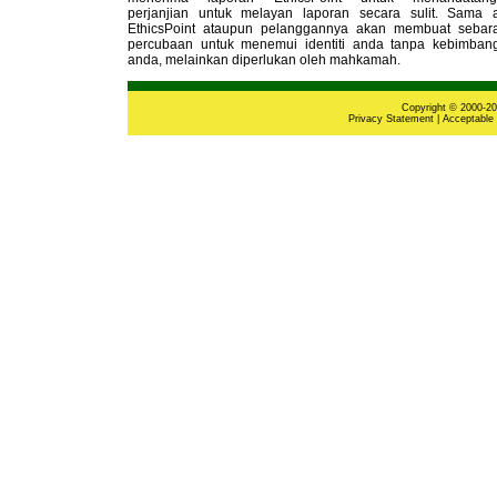
perjanjian untuk melayan laporan secara sulit. Sama 
EthicsPoint ataupun pelanggannya akan membuat sebar
percubaan untuk menemui identiti anda tanpa kebimban
anda, melainkan diperlukan oleh mahkamah.
Copyright © 2000-202
Privacy Statement
|
Acceptable 