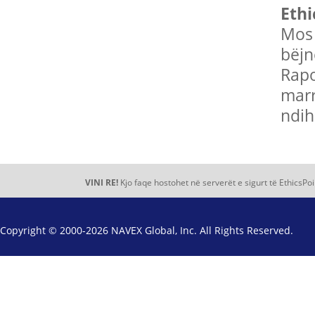
Ethi
Mos 
bëjn
Rapo
marr
ndih
VINI RE!
Kjo faqe hostohet në serverët e sigurt të EthicsPoi
Copyright © 2000-2026 NAVEX Global, Inc. All Rights Reserved.