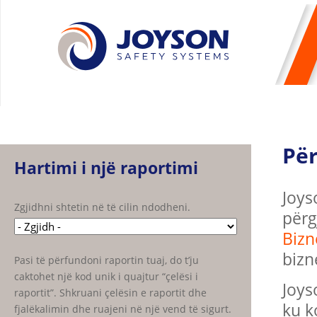
Pë
Hartimi i një raportimi
Joys
Zgjidhni shtetin në të cilin ndodheni.
përg
Bizn
bizn
Pasi të përfundoni raportin tuaj, do t’ju
caktohet një kod unik i quajtur “çelësi i
Joys
raportit”. Shkruani çelësin e raportit dhe
ku k
fjalëkalimin dhe ruajeni në një vend të sigurt.