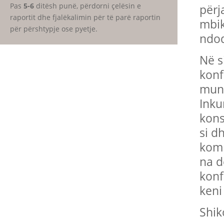
Pas
5-6
ditësh punë, përdorni çelësin e
përj
raportit dhe fjalëkalimin për të parë raportin
mbik
për përshtypje ose pyetje.
ndod
Në s
konf
mund
Inku
kons
si d
komp
na d
konf
keni
Shik